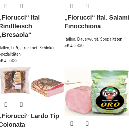
„Fiorucci“ Ital
„Fiorucci“ Ital. Salam
Rindfleisch
Finocchiona
„Bresaola“
Italien
,
Dauerwurst
,
Spezialitäten
SKU:
2830
Italien
,
Luftgetrocknet
,
Schinken
,
Spezialitäten
SKU:
2823
„Fiorucci“ Lardo Tip
Colonata