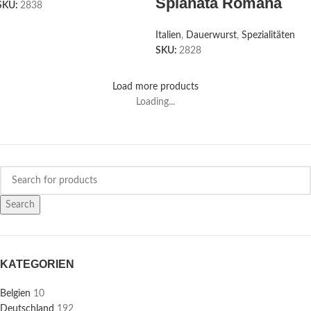
Spianata Romana
SKU:
2838
Italien
,
Dauerwurst
,
Spezialitäten
SKU:
2828
Load more products
Loading...
Search
KATEGORIEN
Belgien
10
Deutschland
192