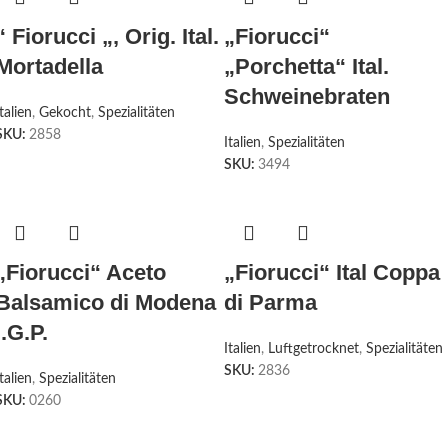
“ Fiorucci „, Orig. Ital.
„Fiorucci“
Mortadella
„Porchetta“ Ital.
Schweinebraten
Italien
,
Gekocht
,
Spezialitäten
SKU:
2858
Italien
,
Spezialitäten
SKU:
3494
„Fiorucci“ Aceto
„Fiorucci“ Ital Coppa
Balsamico di Modena
di Parma
I.G.P.
Italien
,
Luftgetrocknet
,
Spezialitäten
SKU:
2836
Italien
,
Spezialitäten
SKU:
0260