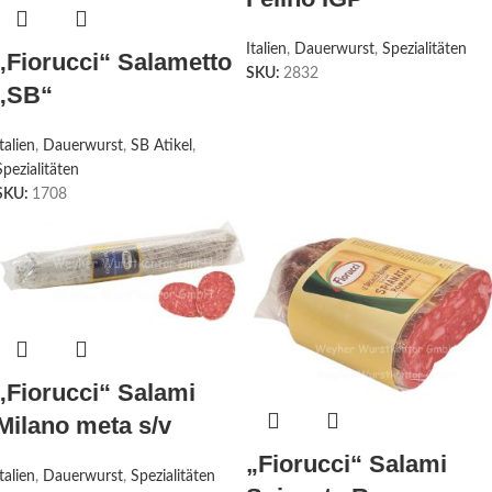
Italien
,
Dauerwurst
,
Spezialitäten
„Fiorucci“ Salametto
SKU:
2832
„SB“
Italien
,
Dauerwurst
,
SB Atikel
,
Spezialitäten
SKU:
1708
„Fiorucci“ Salami
Milano meta s/v
„Fiorucci“ Salami
Italien
,
Dauerwurst
,
Spezialitäten