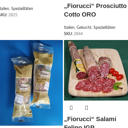
„Fiorucci“ Prosciutto
Italien
,
Spezialitäten
Cotto ORO
SKU:
2825
Italien
,
Gekocht
,
Spezialitäten
SKU:
2844
„Fiorucci“ Salami
Felino IGP