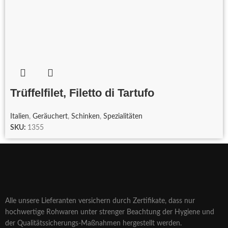
Trüffelfilet, Filetto di Tartufo
Italien
,
Geräuchert
,
Schinken
,
Spezialitäten
SKU:
1355
Alle unsere Lieferanten versichern durch Zertifikate, dass nur
hochwertige Rohwaren unter strenger Beachtung der Hygiene und
der Qualitätssicherungs-Maßnahmen hergestellt werden.