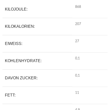
868
KILOJOULE:
207
KILOKALORIEN:
27
EIWEISS:
0,1
KOHLENHYDRATE:
0,1
DAVON ZUCKER:
11
FETT: