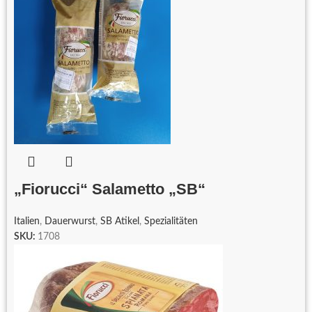
„Fiorucci“ Salametto „SB“
Italien
,
Dauerwurst
,
SB Atikel
,
Spezialitäten
SKU:
1708