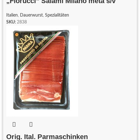
„Fiorucci“ Salami Milano meta s/v
Italien
,
Dauerwurst
,
Spezialitäten
SKU:
2838
Orig. Ital. Parmaschinken