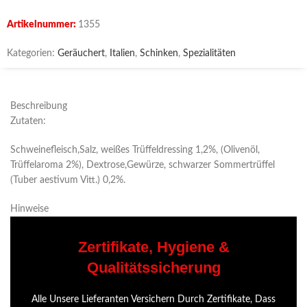
Artikelnummer:
1355
Kategorien:
Geräuchert
,
Italien
,
Schinken
,
Spezialitäten
Beschreibung
Zutaten:
Schweinefleisch,Salz, weißes Trüffeldressing 1,2%, (Olivenöl,
Trüffelaroma 2%), Dextrose,Gewürze, schwarzer Sommertrüffel
(Tuber aestivum Vitt.) 0,2%.
Hinweise
Zertifikate, Hygiene &
Qualitätssicherung
Alle Unsere Lieferanten Versichern Durch Zertifikate, Dass