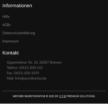
Informationen
Hilfe
AGBs
Datenschutzerklärung
Impressum
Kontakt
Oppenheimer Str. 10, 28307 Bremen
Telefon: (0421) 830-143
Fax: (0421) 830-1459
Mail: Info@wurstkontor.de
WEYHER WURSTKONTOR
©
2025 BY
C-T-D
PREMIUM SOLUTIONS.