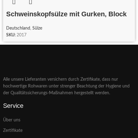
Schweinskopfsülze mit Gurken, Block
Deutschland
,
Sülze
SKU:
2017
Alle unsere Lieferanten versichern durch Zertifikate, dass nur
hochwertige Rohwaren unter strenger Beachtung der Hygiene und
der Qualitätssicherungs-Maßnahmen hergestellt werden.
Service
Über uns
Zertifikate