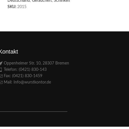
Deutschland
,
Geräuchert
,
Schinken
SKU:
2015
Kontakt
Oppenheimer Str. 10, 28307 Bremen
Telefon: (0421) 830-143
Fax: (0421) 830-1459
Mail: Info@wurstkontor.de