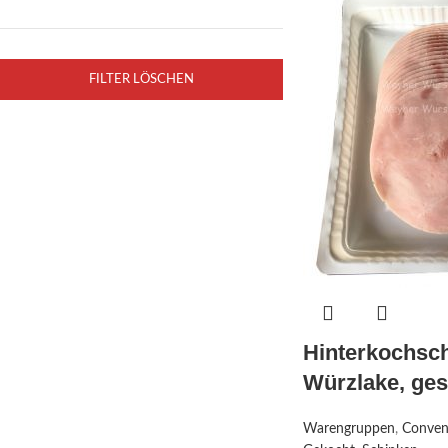
FILTER LÖSCHEN
Hinterkochsch
Würzlake, ges
Warengruppen
,
Conven