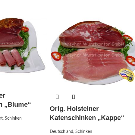
er
n „Blume“
Orig. Holsteiner
Katenschinken „Kappe“
rt
,
Schinken
Deutschland
,
Schinken