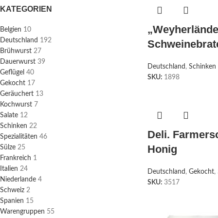
KATEGORIEN
„Weyherlände
Belgien
10
Deutschland
192
Schweinebrat
Brühwurst
27
Dauerwurst
39
Deutschland
,
Schinken
Geflügel
40
SKU:
1898
Gekocht
17
Geräuchert
13
Kochwurst
7
Salate
12
Schinken
22
Deli. Farmers
Spezialitäten
46
Honig
Sülze
25
Frankreich
1
Italien
24
Deutschland
,
Gekocht
,
Niederlande
4
SKU:
3517
Schweiz
2
Spanien
15
Warengruppen
55