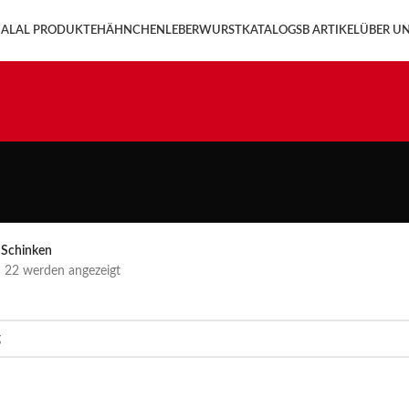
ALAL PRODUKTE
HÄHNCHENLEBERWURST
KATALOG
SB ARTIKEL
ÜBER U
Schinken
n 22 werden angezeigt