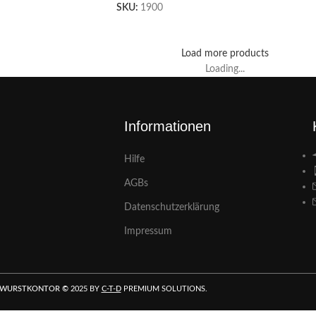
SKU:
1900
Load more products
Loading...
Informationen
Hilfe
AGBs
Datenschutzerklärung
Impressum
 WURSTKONTOR
©
2025 BY
C-T-D
PREMIUM SOLUTIONS.