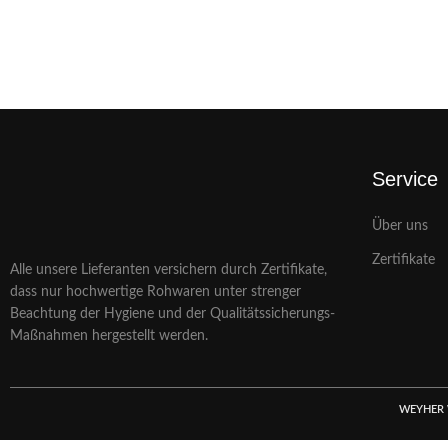
Service
Über uns
Zertifikate
Alle unsere Lieferanten versichern durch Zertifikate,
dass nur hochwertige Rohwaren unter strenger
Beachtung der Hygiene und der Qualitätssicherungs-
Maßnahmen hergestellt werden.
WEYHER