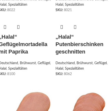
Halal
,
Spezialitäten
Halal
,
Spezialitäten
SKU:
8022
SKU:
8021
„Halal“
„Halal“
Geflügelmortadella
Putenbierschinken
mit Paprika
geschnitten
Deutschland
,
Brühwurst
,
Geflügel
,
Deutschland
,
Brühwurst
,
Geflügel
,
Halal
,
Spezialitäten
Halal
,
Spezialitäten
SKU:
8100
SKU:
8062