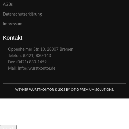
AGBs
Datenschutzerklärung
Impressum
Kontakt
Oppenheimer Str. 10, 28307 Bremen
Telefon: (0421) 830-143
Fax: (0421) 830-1459
Mail: Info@wurstkontor.de
WEYHER WURSTKONTOR
©
2025 BY
C-T-D
PREMIUM SOLUTIONS.