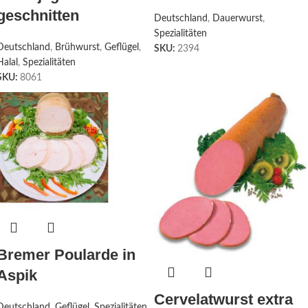
geschnitten
Deutschland
,
Dauerwurst
,
Spezialitäten
Deutschland
,
Brühwurst
,
Geflügel
,
SKU:
2394
Halal
,
Spezialitäten
SKU:
8061
Bremer Poularde in
Aspik
Cervelatwurst extra
Deutschland
,
Geflügel
,
Spezialitäten
,