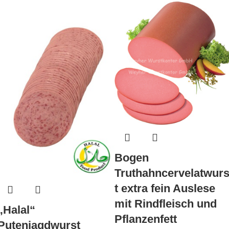
Bogen
Truthahncervelatwur
t extra fein Auslese
mit Rindfleisch und
„Halal“
Pflanzenfett
Putenjagdwurst