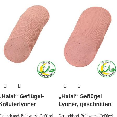
„Halal“ Geflügel-
„Halal“ Geflügel
Kräuterlyoner
Lyoner, geschnitten
Deutschland
,
Brühwurst
,
Geflügel
,
Deutschland
,
Brühwurst
,
Geflügel
,