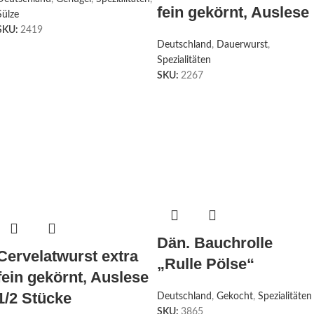
fein gekörnt, Auslese
Sülze
SKU:
2419
Deutschland
,
Dauerwurst
,
Spezialitäten
SKU:
2267
Dän. Bauchrolle
Cervelatwurst extra
„Rulle Pölse“
fein gekörnt, Auslese
1/2 Stücke
Deutschland
,
Gekocht
,
Spezialitäten
SKU:
3865