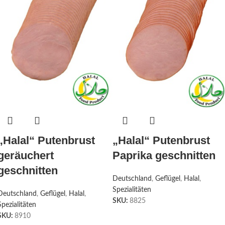
„Halal“ Putenbrust
„Halal“ Putenbrust
geräuchert
Paprika geschnitten
geschnitten
Deutschland
,
Geflügel
,
Halal
,
Spezialitäten
Deutschland
,
Geflügel
,
Halal
,
SKU:
8825
Spezialitäten
SKU:
8910