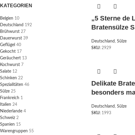
KATEGORIEN
„5 Sterne de 
Belgien
10
Deutschland
192
Bratensülze 
Brühwurst
27
Dauerwurst
39
Deutschland
,
Sülze
Geflügel
40
SKU:
2929
Gekocht
17
Geräuchert
13
Kochwurst
7
Salate
12
Schinken
22
Delikate Brat
Spezialitäten
46
besonders mag
Sülze
25
Frankreich
1
Italien
24
Deutschland
,
Sülze
Niederlande
4
SKU:
1993
Schweiz
2
Spanien
15
Warengruppen
55