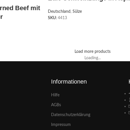
rned Beef mit
Deutschland
,
Sülze
r
SKU:
4413
Load more products
Loading...
Informationen
Hilfe
AGBs
Datenschutzerklärung
Impressum