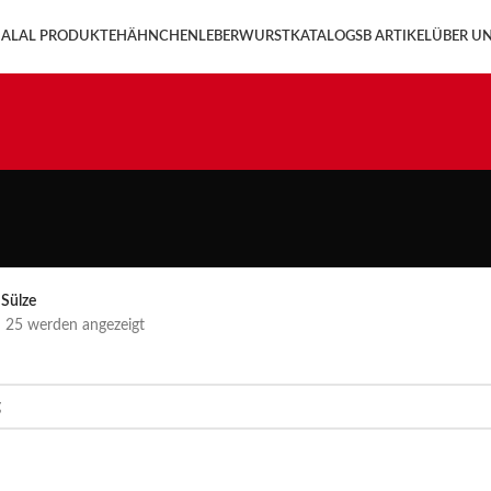
ALAL PRODUKTE
HÄHNCHENLEBERWURST
KATALOG
SB ARTIKEL
ÜBER U
Sülze
n 25 werden angezeigt