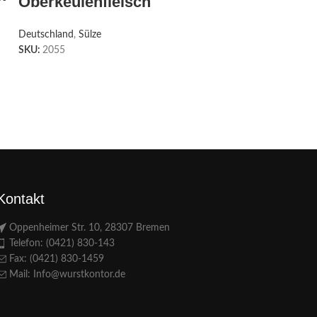
Oberkeulenfleisch
Deutschland
,
Sülze
SKU:
2055
Kontakt
Oppenheimer Str. 10, 28307 Bremen
Telefon: (0421) 830-143
Fax: (0421) 830-1459
Mail: Info@wurstkontor.de