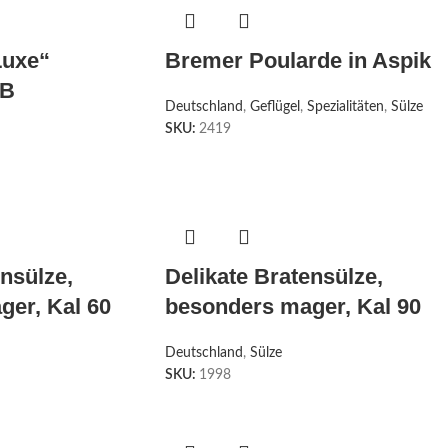
Luxe“
Bremer Poularde in Aspik
SB
Deutschland
,
Geflügel
,
Spezialitäten
,
Sülze
SKU:
2419
ensülze,
Delikate Bratensülze,
er, Kal 60
besonders mager, Kal 90
Deutschland
,
Sülze
SKU:
1998