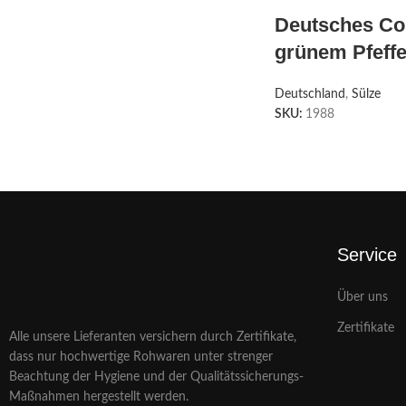
Deutsches Co
grünem Pfeffe
Deutschland
,
Sülze
SKU:
1988
Service
Über uns
Zertifikate
Alle unsere Lieferanten versichern durch Zertifikate,
dass nur hochwertige Rohwaren unter strenger
Beachtung der Hygiene und der Qualitätssicherungs-
Maßnahmen hergestellt werden.