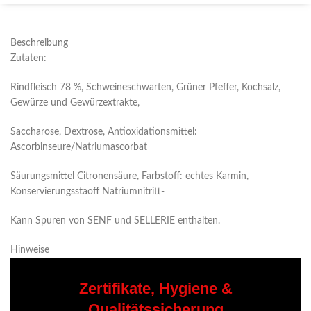
Beschreibung
Zutaten:
Rindfleisch 78 %, Schweineschwarten, Grüner Pfeffer, Kochsalz,
Gewürze und Gewürzextrakte,
Saccharose, Dextrose, Antioxidationsmittel:
Ascorbinseure/Natriumascorbat
Säurungsmittel Citronensäure, Farbstoff: echtes Karmin,
Konservierungsstaoff Natriumnitritt-
Kann Spuren von SENF und SELLERIE enthalten.
Hinweise
Zertifikate, Hygiene &
Qualitätssicherung