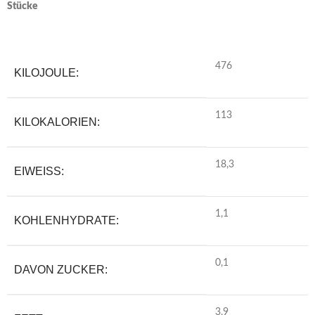
Stücke
476
KILOJOULE:
113
KILOKALORIEN:
18,3
EIWEISS:
1,1
KOHLENHYDRATE:
0,1
DAVON ZUCKER:
3,9