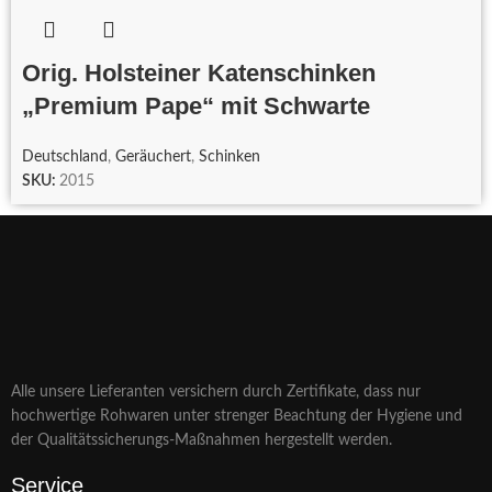
Orig. Holsteiner Katenschinken
„Premium Pape“ mit Schwarte
Deutschland
,
Geräuchert
,
Schinken
SKU:
2015
Alle unsere Lieferanten versichern durch Zertifikate, dass nur
hochwertige Rohwaren unter strenger Beachtung der Hygiene und
der Qualitätssicherungs-Maßnahmen hergestellt werden.
Service