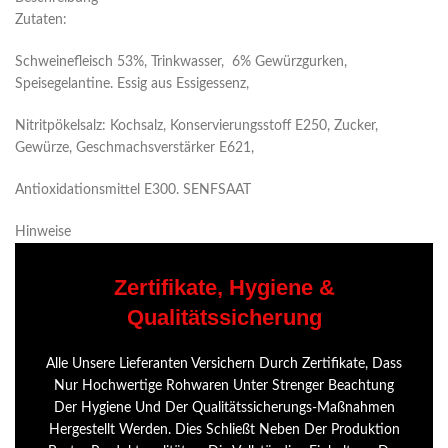
Zutaten:
Schweinefleisch 53%, Trinkwasser, 6% Gewürzgurken,
Speisegelantine. Essig aus Essigessenz,
Nitritpökelsalz: Kochsalz, Konservierungsstoff E250, Zucker,
Gewürze, Geschmachsverstärker E621,
Antioxidationsmittel E300. SENFSAAT
Hinweise
Zertifikate, Hygiene &
Qualitätssicherung
Alle Unsere Lieferanten Versichern Durch Zertifikate, Dass
Nur Hochwertige Rohwaren Unter Strenger Beachtung
Der Hygiene Und Der Qualitätssicherungs-Maßnahmen
Hergestellt Werden. Dies Schließt Neben Der Produktion