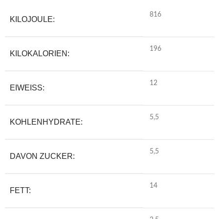
816
KILOJOULE:
196
KILOKALORIEN:
12
EIWEISS:
5,5
KOHLENHYDRATE:
5,5
DAVON ZUCKER:
14
FETT: