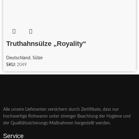
Truthahnsülze „Royality“
Deutschland
,
Sülze
SKU:
2049
Alle unsere Lieferanten versichern durch Zertifikate, dass nur
hochwertige Rohwaren unter strenger Beachtung der Hygiene und
der Qualitätssicherungs-Maßnahmen hergestellt werden.
Service