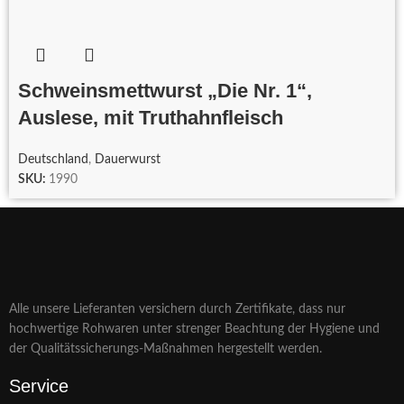
Schweinsmettwurst „Die Nr. 1“,
Auslese, mit Truthahnfleisch
Deutschland
,
Dauerwurst
SKU:
1990
Alle unsere Lieferanten versichern durch Zertifikate, dass nur
hochwertige Rohwaren unter strenger Beachtung der Hygiene und
der Qualitätssicherungs-Maßnahmen hergestellt werden.
Service