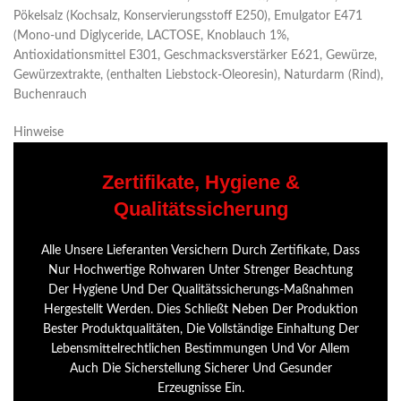
Pökelsalz (Kochsalz, Konservierungsstoff E250), Emulgator E471
(Mono-und Diglyceride, LACTOSE, Knoblauch 1%,
Antioxidationsmittel E301, Geschmacksverstärker E621, Gewürze,
Gewürzextrakte, (enthalten Liebstock-Oleoresin), Naturdarm (Rind),
Buchenrauch
Hinweise
Zertifikate, Hygiene &
Qualitätssicherung
Alle Unsere Lieferanten Versichern Durch Zertifikate, Dass
Nur Hochwertige Rohwaren Unter Strenger Beachtung
Der Hygiene Und Der Qualitätssicherungs-Maßnahmen
Hergestellt Werden. Dies Schließt Neben Der Produktion
Bester Produktqualitäten, Die Vollständige Einhaltung Der
Lebensmittelrechtlichen Bestimmungen Und Vor Allem
Auch Die Sicherstellung Sicherer Und Gesunder
Erzeugnisse Ein.