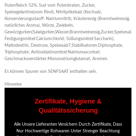
Putenfleisch 52%, Sud vom Putenbraten, Zucker,
Speisegelantine(vom Rind), Nitritpökelsalz (Kochsalz,
Konservierungsstaoff: Natriumnitrit), Kräuteressig (Branntweinessig,
natürliches Aroma), Würze, Zwiebeln,
Gewürzgurken(Salatgurken,Wasser,Branntweinessig,Zucker,Speisesalz,
Festigungsmittel:Calciumchlorid; Süßungsmittel:Saccharin),
Maltodextrin, Dextrose, Speisesalz7,Stabilisatoren:Diphosphate,
Triphosphate; Antioxidatinsmittel:Natriumascorbat;
Geschmacksverstärker:Mononatriumglutamat; Aromen.
Es können Spuren von SENFSAAT enthalten sein.
Hinweise
Zertifikate, Hygiene &
Qualitätssicherung
Alle Unsere Lieferanten Versichern Durch Zertifikate, Dass
Nur Hochwertige Rohwaren Unter Strenger Beachtung