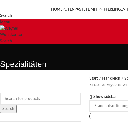
HOME
PUTENPASTETE MIT PFIFFERLINGEN
H
Search
Menu
Search
Spezialitäten
Start
Frankreich
Sp
Einzelnes Ergebnis wi
Show sidebar
Search