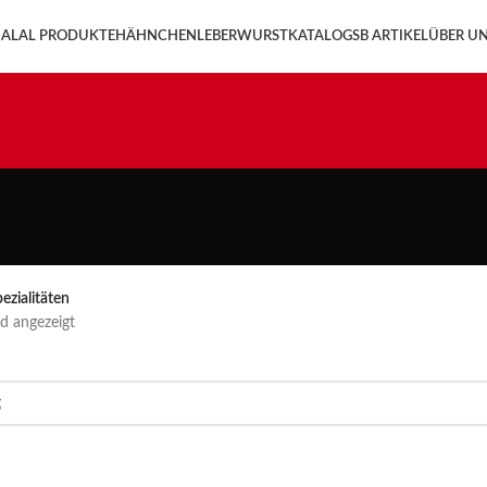
ALAL PRODUKTE
HÄHNCHENLEBERWURST
KATALOG
SB ARTIKEL
ÜBER U
ezialitäten
rd angezeigt