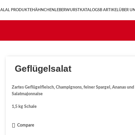
ALAL PRODUKTE
HÄHNCHENLEBERWURST
KATALOG
SB ARTIKEL
ÜBER U
Geflügelsalat
Zartes Geflügelfleisch, Champignons, feiner Spargel, Ananas und
Salatmajonnaise
1,5 kg Schale
Compare