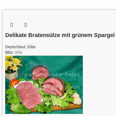
Delikate Bratensülze mit grünem Spargel
Deutschland
,
Sülze
SKU:
1896