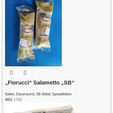
„Fiorucci“ Salametto „SB“
Italien
,
Dauerwurst
,
SB Atikel
,
Spezialitäten
SKU:
1708