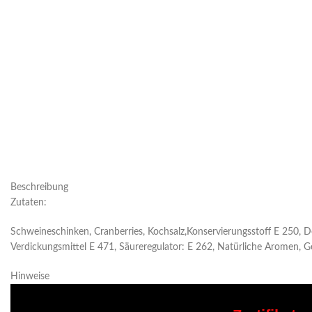
Beschreibung
Zutaten:
Schweineschinken, Cranberries, Kochsalz,Konservierungsstoff E 250, De
Verdickungsmittel E 471, Säureregulator: E 262, Natürliche Aromen, G
Hinweise