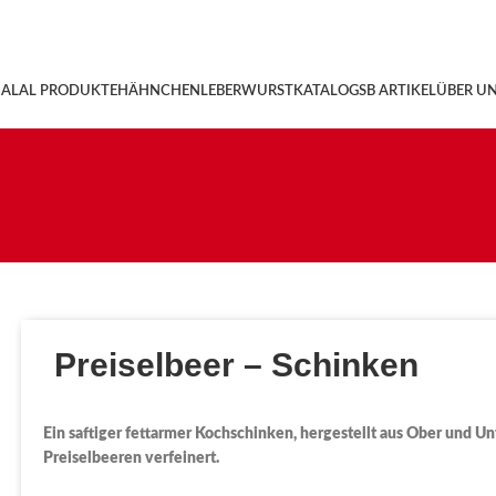
ALAL PRODUKTE
HÄHNCHENLEBERWURST
KATALOG
SB ARTIKEL
ÜBER U
Preiselbeer – Schinken
Ein saftiger fettarmer Kochschinken, hergestellt aus Ober und Un
Preiselbeeren verfeinert.