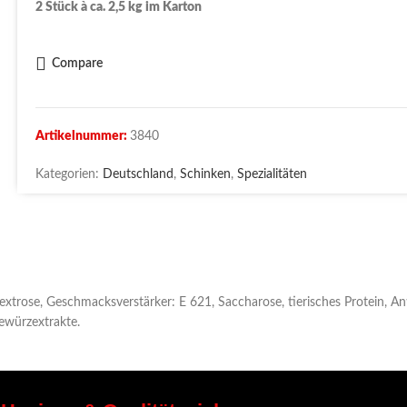
2 Stück à ca. 2,5 kg im Karton
Compare
Artikelnummer:
3840
Kategorien:
Deutschland
,
Schinken
,
Spezialitäten
xtrose, Geschmacksverstärker: E 621, Saccharose, tierisches Protein, An
ewürzextrakte.