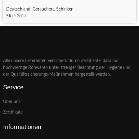
Deutschland
,
Geräuchert
,
Schinken
SKU:
2013
Alle unsere Lieferanten versichern durch Zertifikate, dass nur
hochwertige Rohwaren unter strenger Beachtung der Hygiene und
der Qualitätssicherungs-Maßnahmen hergestellt werden.
Service
Über uns
Zertifikate
Informationen