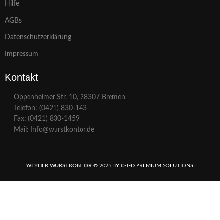
Hilfe
AGBs
Datenschutzerklärung
Impressum
Kontakt
Oppenheimer Str. 10, 28307 Bremen
Telefon: (0421) 830-143
Fax: (0421) 830-1459
Mail: Info@wurstkontor.de
WEYHER WURSTKONTOR
©
2025 BY
C-T-D
PREMIUM SOLUTIONS.