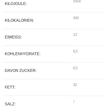
1414
KILOJOULE:
342
KILOKALORIEN:
13
EIWEISS:
0,5
KOHLENHYDRATE:
0,5
DAVON ZUCKER:
32
FETT:
/
SALZ: