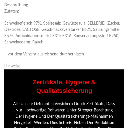
Beschreibung
Zutaten:
Schweinefleisch 97%, Speisesalz, Gewürze (u.a. SELLERIE), Zucker,
Dextrose, LACTOSE, Geschmacksverstärker E621, Säurungsmittel
E575, Antioxidationsmittel E315,E316, Konservierungsstoff E250,
Schweinedarm, Rauch.
– vor dem Verzehr ausreichend durcherhitzen –
Hinweise
Zertifikate, Hygiene &
Qualitätssicherung
Alle Unsere Lieferanten Versichern Durch Zertifikate, Dass
Nur Hochwertige Rohwaren Unter Strenger Beachtung
Der Hygiene Und Der Qualitätssicherungs-Maßnahmen
Hergestellt Werden. Dies Schließt Neben Der Produktion