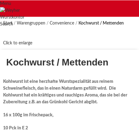
Menu
Start
Warengruppen
Convenience
Kochwurst / Mettenden
Search
Click to enlarge
Kochwurst / Mettenden
Kohlwurst ist eine herzhafte Wurstspezialität aus reinem
Schweinefleisch, das in einen Naturdarm gefüllt wird. Die
Kohlwurst hat ein kräftiges und rauchiges Aroma, das sie bei der
Zubereitung z.B. an das Grünkohl Gericht abgibt.
16 x 100g im Frischepack,
10 Pck in E 2