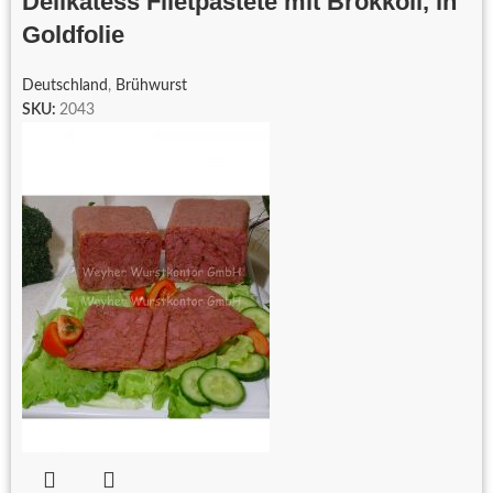
Delikatess Filetpastete mit Brokkoli, in
Goldfolie
Deutschland
,
Brühwurst
SKU:
2043