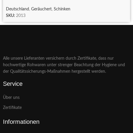
Deutschland
,
Geräuchert
,
Schinken
SKU:
2013
Alle unsere Lieferanten versichern durch Zertifikate, dass nur
hochwertige Rohwaren unter strenger Beachtung der Hygiene und
der Qualitätssicherungs-Maßnahmen hergestellt werden.
Service
Über uns
Zertifikate
Informationen