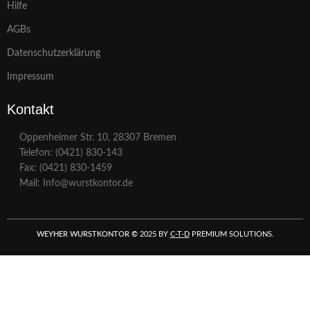
Hilfe
AGBs
Datenschutzerklärung
Impressum
Kontakt
Oppenheimer Str. 10, 28307 Bremen
Telefon: (0421) 830-143
Fax: (0421) 830-1459
Mail: Info@wurstkontor.de
WEYHER WURSTKONTOR
©
2025 BY
C-T-D
PREMIUM SOLUTIONS.