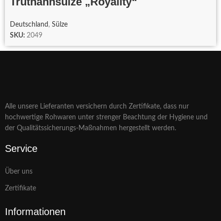
Truthahnsülze „Royality“
Deutschland
,
Sülze
SKU:
2049
Alle unsere Lieferanten versichern durch Zertifikate, dass nur
hochwertige Rohwaren unter strenger Beachtung der Hygiene und
der Qualitätssicherungs-Maßnahmen hergestellt werden.
Service
Über uns
Zertifikate
Informationen