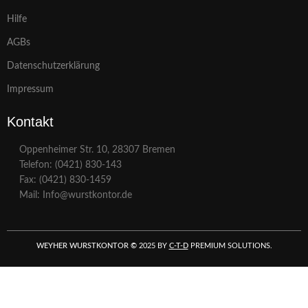
Hilfe
AGBs
Datenschutzerklärung
Impressum
Kontakt
Oppenheimer Str. 10, 28307 Bremen
Telefon: (0421) 830-143
Fax: (0421) 830-1459
Mail: Info@wurstkontor.de
WEYHER WURSTKONTOR
©
2025 BY
C-T-D
PREMIUM SOLUTIONS.