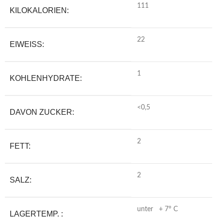
111
KILOKALORIEN:
22
EIWEISS:
1
KOHLENHYDRATE:
<0,5
DAVON ZUCKER:
2
FETT:
2
SALZ:
unter + 7° C
LAGERTEMP. :