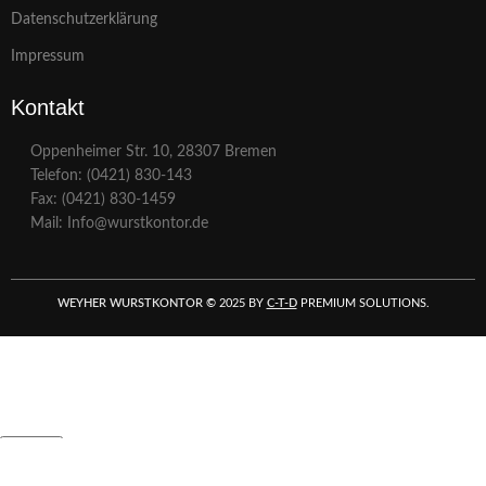
Datenschutzerklärung
Impressum
Kontakt
Oppenheimer Str. 10, 28307 Bremen
Telefon: (0421) 830-143
Fax: (0421) 830-1459
Mail: Info@wurstkontor.de
WEYHER WURSTKONTOR
©
2025 BY
C-T-D
PREMIUM SOLUTIONS.
Search
Start typing to see products you are looking for.